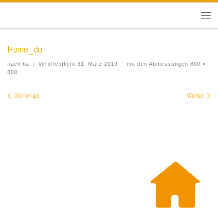
Home_du
nach
bz
|
Veröffentlicht
31. März 2019
-
mit den Abmessungen
800 ×
600
Bilder Navigation
Bisherige
Weiter