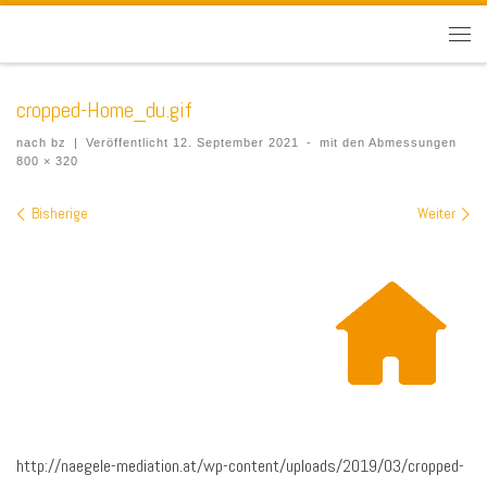
cropped-Home_du.gif
nach
bz
|
Veröffentlicht
12. September 2021
-
mit den Abmessungen
800 × 320
Bilder Navigation
Bisherige
Weiter
http://naegele-mediation.at/wp-content/uploads/2019/03/cropped-