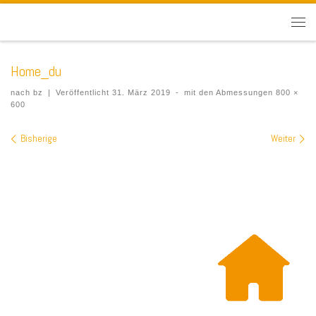
Home_du
nach
bz
|
Veröffentlicht
31. März 2019
-
mit den Abmessungen
800 ×
600
Bilder Navigation
Bisherige
Weiter